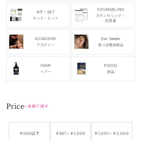
COUNSELING
KIT・SET
カウンセリング・
キット・セット
同意書
ACADEMY
Ear Seeds
アカデミー
耳つぼ関連商品
HAIR
FOOD
ヘアー
食品
金額で探す
￥500
以下
￥501
～
￥1,000
￥1,001
～
￥2,000