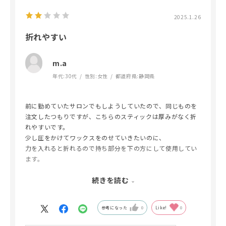
2025.1.26
折れやすい
m.a
年代:
30代
性別:
女性
都道府県:
静岡県
前に勤めていたサロンでもしようしていたので、同じものを
注文したつもりですが、こちらのスティックは厚みがなく折
れやすいです。
少し圧をかけてワックスをのせていきたいのに、
力を入れると折れるので持ち部分を下の方にして使用してい
ます。
違うものを注文してしまったのか、商品自体の厚みが変わっ
続きを読む
てしまったのか分かりませんが
使い辛さは少しあります。
参考になった
0
Like!
0