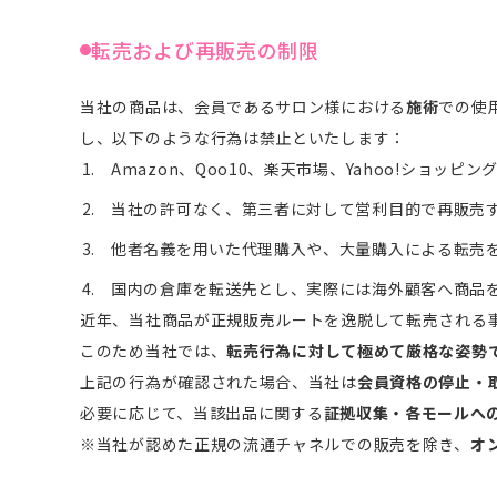
転売および再販売の制限
当社の商品は、会員であるサロン様における
施術
での使
し、以下のような行為は禁止といたします：
Amazon、Qoo10、楽天市場、Yahoo!ショッピ
当社の許可なく、第三者に対して営利目的で再販売
他者名義を用いた代理購入や、大量購入による転売
国内の倉庫を転送先とし、実際には海外顧客へ商品
近年、当社商品が正規販売ルートを逸脱して転売される
このため当社では、
転売行為に対して極めて厳格な姿勢
上記の行為が確認された場合、当社は
会員資格の停止・
必要に応じて、当該出品に関する
証拠収集・各モールへ
※当社が認めた正規の流通チャネルでの販売を除き、
オ