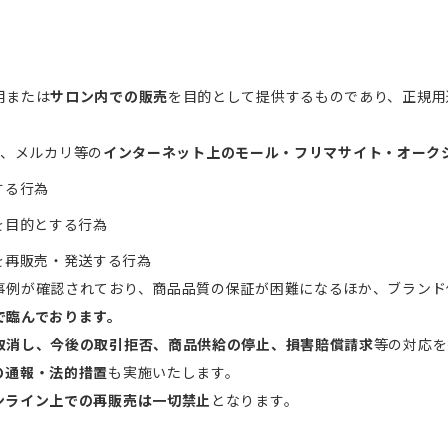
用または
サロン内での販売
を目的として提供するものであり、正規用
ング、メルカリ等の
インターネット上のモール・フリマサイト・オーク
する行為
を目的とする行為
を再販売・発送する行為
事例が確認されており、商品品質の保証が困難になるほか、ブランド
で臨んでおります。
取消し、今後の取引拒否、商品供給の停止、損害賠償請求
等の対応を
の通報・法的措置
も実施いたします。
ンライン上での再販売は一切禁止
となります。