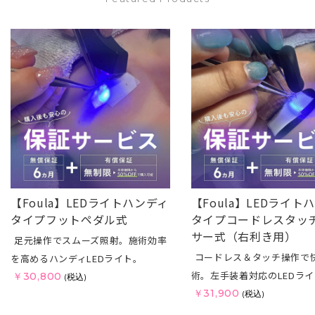
【Foula】LEDライトハンディ
【Foula】LEDライト
タイプフットペダル式
タイプコードレスタッ
サー式（右利き用）
足元操作でスムーズ照射。施術効率
コードレス＆タッチ操作で
を高めるハンディLEDライト。
術。左手装着対応のLEDラ
￥30,800
(税込)
￥31,900
(税込)