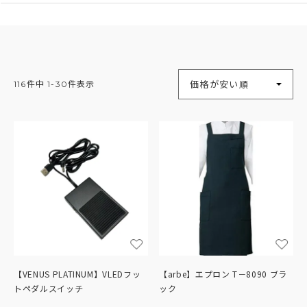
並び替え
価格が安い順
116
件中
1
-
30
件表示
【VENUS PLATINUM】VLEDフッ
【arbe】エプロン T－8090 ブラ
トペダルスイッチ
ック