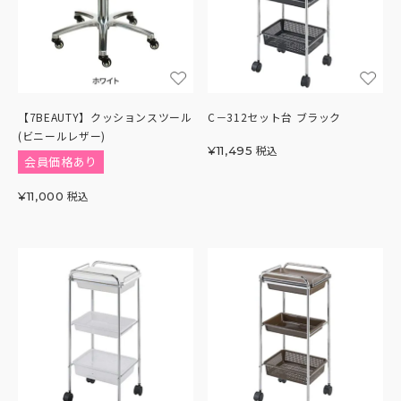
【7BEAUTY】クッションスツール
C－312セット台 ブラック
(ビニールレザー)
税込
¥
11,495
会員価格あり
税込
¥
11,000