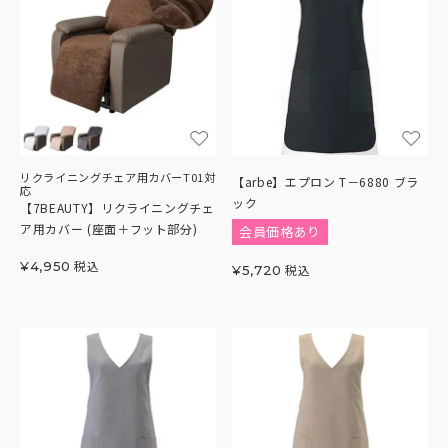
リクライニングチェア用カバーT01対
【arbe】エプロン T－6880 ブラ
応
ック
【7BEAUTY】リクライニングチェ
ア用カバー (座面＋フット部分)
会員価格あり
税込
¥
4,950
税込
¥
5,720