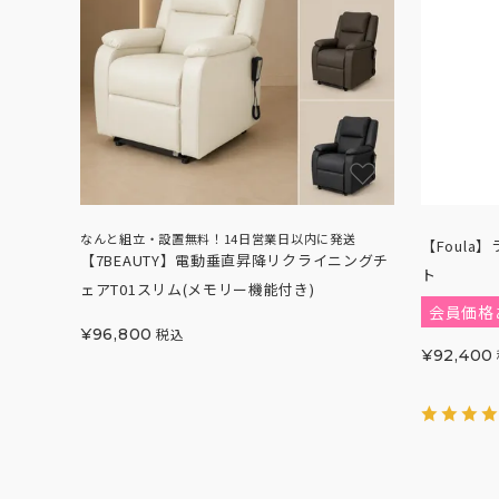
なんと組立・設置無料！14日営業日以内に発送
【Foula
【7BEAUTY】電動垂直昇降リクライニングチ
ト
ェアT01スリム(メモリー機能付き)
会員価格
¥
96,800
税込
¥
92,400