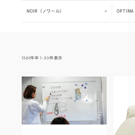
NOIR（ノワール）
OPTIM
1561
件中
1
-
30
件表示