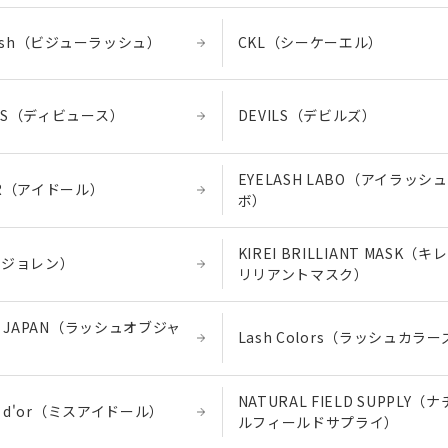
 Lash（ビジューラッシュ）
CKL（シーケーエル）
AUS（ディビュース）
DEVILS（デビルズ）
EYELASH LABO（アイラッシ
OR（アイドール）
ボ）
KIREI BRILLIANT MASK（
N（ジョレン）
リリアントマスク）
OF JAPAN（ラッシュオブジャ
Lash Colors（ラッシュカラ
NATURAL FIELD SUPPLY（
eye d'or（ミスアイドール）
ルフィールドサプライ）