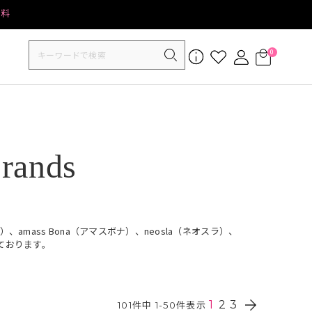
無料
0
Brands
ー）、amass Bona（アマスボナ）、neosla（ネオスラ）、
えております。
1
2
3
101
件中
1
-
50
件表示